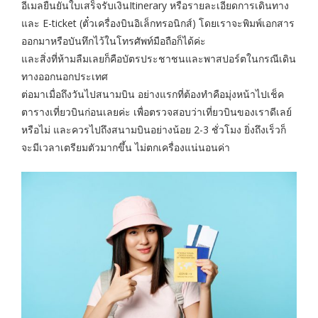
อีเมลยืนยันใบเสร็จรับเงินItinerary หรือรายละเอียดการเดินทาง
และ E-ticket (ตั๋วเครื่องบินอิเล็กทรอนิกส์) โดยเราจะพิมพ์เอกสาร
ออกมาหรือบันทึกไว้ในโทรศัพท์มือถือก็ได้ค่ะ
และสิ่งที่ห้ามลืมเลยก็คือบัตรประชาชนและพาสปอร์ตในกรณีเดิน
ทางออกนอกประเทศ
ต่อมาเมื่อถึงวันไปสนามบิน อย่างแรกที่ต้องทำคือมุ่งหน้าไปเช็ค
ตารางเที่ยวบินก่อนเลยค่ะ เพื่อตรวจสอบว่าเที่ยวบินของเราดีเลย์
หรือไม่ และควรไปถึงสนามบินอย่างน้อย 2-3 ชั่วโมง ยิ่งถึงเร็วก็
จะมีเวลาเตรียมตัวมากขึ้น ไม่ตกเครื่องแน่นอนค่า