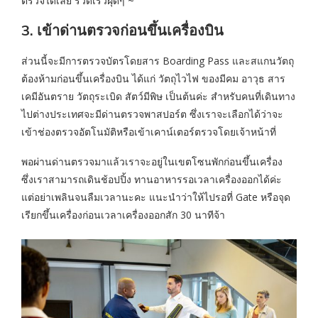
ตรวจได้เลย รวดเร็วฝุดๆ ~
3. เข้าด่านตรวจก่อนขึ้นเครื่องบิน
ส่วนนี้จะมีการตรวจบัตรโดยสาร Boarding Pass และสแกนวัตถุ
ต้องห้ามก่อนขึ้นเครื่องบิน ได้แก่ วัตถุไวไฟ ของมีคม อาวุธ สาร
เคมีอันตราย วัตถุระเบิด สัตว์มีพิษ เป็นต้นค่ะ สำหรับคนที่เดินทาง
ไปต่างประเทศจะมีด่านตรวจพาสปอร์ต ซึ่งเราจะเลือกได้ว่าจะ
เข้าช่องตรวจอัตโนมัติหรือเข้าเคาน์เตอร์ตรวจโดยเจ้าหน้าที่
พอผ่านด่านตรวจมาแล้วเราจะอยู่ในเขตโซนพักก่อนขึ้นเครื่อง
ซึ่งเราสามารถเดินช้อปปิ้ง ทานอาหารรอเวลาเครื่องออกได้ค่ะ
แต่อย่าเพลินจนลืมเวลานะคะ แนะนำว่าให้ไปรอที่ Gate หรือจุด
เรียกขึ้นเครื่องก่อนเวลาเครื่องออกสัก 30 นาทีจ้า