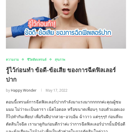
ความงาม
ชีวิตติดเทรนด์
สุขภาพ
รู้ไว้ก่อนทำ ข้อดี-ข้อเสีย ของการฉีดฟิลเลอร์
ปาก
by
Happy Wonder
May 17, 2022
ตอนนี้เทรนด์การฉีดฟิลเลอร์ปากกำลังมาแรงมากกกกกค่ะคุณผู้ชม
มมม ไม่ว่าจะเป็นดารา เน็ตไอดอล หรือขนาดเพื่อนๆ รอบตัวแอดเอง
ก็ไปทำกันเพียบ! เพื่อริมฝีปากสวย~อวบอิ่ม ฉ่ำวาว แต่ๆๆๆ!! ก่อนที่จะ
ตัดสินใจฉีด เรามาดูกันก่อนดีกว่าค่ะว่าการฉีดฟิลเลอร์ปากนั้นมีข้อดี
และข้อเสียอะไรบ้าง? เพื่อเป็นตัวช่วยในการตัดสินใจค่าาา