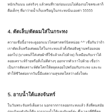
หนักเกินนน แต่จริงๆ แล้วคนที่รวยก่อนแบบไม่ต้องรอโชคชะตาก็
คือเด็กๆ ที่มาว่ายน้ำเก็บเหรียญในกระทงนั่นเองค่า 55555
4. ตัดเล็บ/ตัดผมใส่ในกระทง
ความเชื่อนี้อาจจะดูออกแนวไสยศาสตร์นิดหน่อย ^^’ เชื่อกันว่าถ้า
เราตัดเล็บหรือเศษผมใส่ในกระทงแล้วตั้งจิตอธิษฐานพร้อมลอย
ออกไป (บางคนก็ใส่เศษผ้าที่ใช้แล้วลงไปด้วย) ก็เหมือนกับเราได้
ลอยเคราะห์ร้ายหรือสิ่งไม่ดีต่างๆ ออกจากตัวเราไปด้วย เชื่อว่า
เป็นการตัดเคราะห์ตัดโศกให้หลุดลอยไปพร้อมกับกระทง และจะ
ทำให้ชีวิตต่อจากวันนี้มีแต่ความสุขสดใสสว่างดั่งใจค่ะ
5. อาบน้ำใต้แสงจันทร์
ในวันพระจันทร์เต็มดวง นอกจากการลอยกระทงแล้ว สิ่งที่คนสมัย
ก่อนนิยมทำกันก็คือ การอาบน้ำใต้แสงจันทร์ค่ะ ซึ่งเวลาที่ดีที่สุด