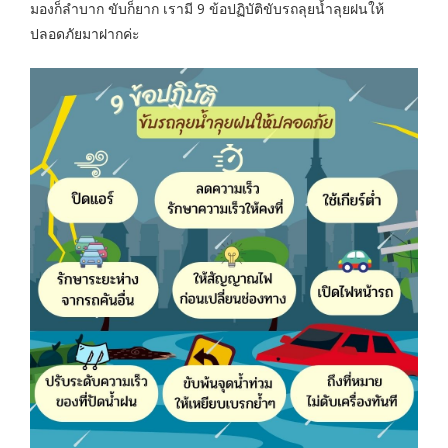
มองก็ลำบาก ขับก็ยาก เรามี 9 ข้อปฏิบัติขับรถลุยน้ำลุยฝนให้
ปลอดภัยมาฝากค่ะ