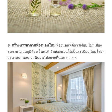
9. สร้างบรรยากาศห้องนอนใหม่
ห้องนอนที่ดีควรเงียบ ไม่มีเสียง
รบกวน อุณหภูมิห้องเย็นพอดี จัดห้องนอนให้เป็นระเบียบ ห้องโล่งๆ
สะอาดน่านอน จะฟินจนไม่อยากตื่นเลยล่ะ >,<