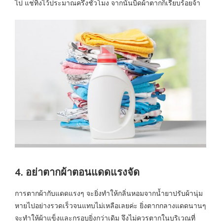
ไป แช่ทิ้งไว้ประมาณครึ่งชั่วโมง จากนั้นบิดผ้าตากก็เรียบร้อยจ้า
4. อย่าตากผ้าตอนแดดแรงจัด
การตากผ้ากับแดดแรงๆ จะยิ่งทำให้กลิ่นหอมจากน้ำยาปรับผ้านุ่ม
หายไปอย่างรวดเร็วจนแทบไม่เหลือเลยค่ะ ยิ่งตากกลางแดดนานๆ
จะทำให้ผ้าแข็งและกรอบยิ่งกว่าเดิม จึงไม่ควรตากในบริเวณที่