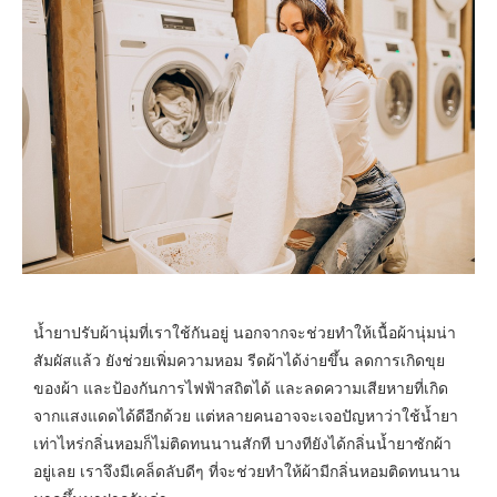
น้ำยาปรับผ้านุ่มที่เราใช้กันอยู่ นอกจากจะช่วยทำให้เนื้อผ้านุ่มน่า
สัมผัสแล้ว ยังช่วยเพิ่มความหอม รีดผ้าได้ง่ายขึ้น ลดการเกิดขุย
ของผ้า และป้องกันการไฟฟ้าสถิตได้ และลดความเสียหายที่เกิด
จากแสงแดดได้ดีอีกด้วย แต่หลายคนอาจจะเจอปัญหาว่าใช้น้ำยา
เท่าไหร่กลิ่นหอมก็ไม่ติดทนนานสักที บางทียังได้กลิ่นน้ำยาซักผ้า
อยู่เลย เราจึงมีเคล็ดลับดีๆ ที่จะช่วยทำให้ผ้ามีกลิ่นหอมติดทนนาน