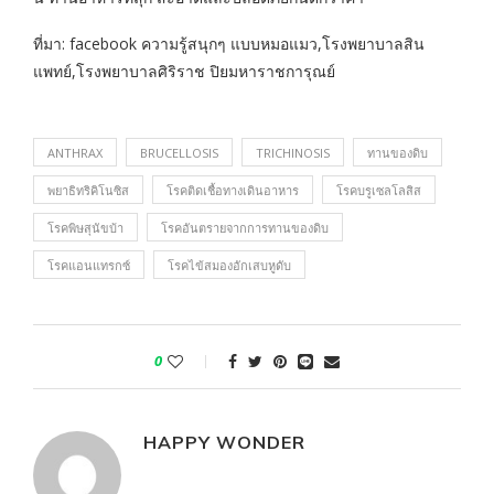
ที่มา: facebook ความรู้สนุกๆ แบบหมอแมว,โรงพยาบาลสิน
แพทย์,โรงพยาบาลศิริราช ปิยมหาราชการุณย์
ANTHRAX
BRUCELLOSIS
TRICHINOSIS
ทานของดิบ
พยาธิทริคิโนซิส
โรคติดเชื้อทางเดินอาหาร
โรคบรูเซลโลสิส
โรคพิษสุนัขบ้า
โรคอันตรายจากการทานของดิบ
โรคแอนแทรกซ์
โรคไข้สมองอักเสบหูดับ
0
HAPPY WONDER