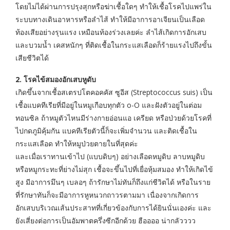
โดยไม่ได้ผ่านการปรุงสุกหรือฆ่าเชื้อใดๆ ทำให้เชื้อโรคไปแพร่ใน
ระบบทางเดินอาหารหรือลำไส้ ทำให้มีอาการอาเจียนเป็นเลือด
ท้องเสียอย่างรุนแรง เหมือนท้องร่วงเลยค่ะ ลำไส้เกิดการอักเสบ
และบวมน้ำ เคสหนักๆ ที่ติดเชื้อในกระแสเลือดก็ร้ายแรงไปถึงขั้น
เสียชีวิตได้
2. โรคไข้สมองอักเสบหูดับ
เกิดขึ้นจากเชื้อสเตรปโตคอคคัส ซูอีส (Streptococcus suis) เป็น
เชื้อแบคทีเรียที่มีอยู่ในหมูเกือบทุกตัว o-O และฝังตัวอยู่ในต่อม
ทอนซิล ถ้าหมูตัวไหนมีร่างกายอ่อนแอ เครียด หรือป่วยด้วยโรคที่
ไปกดภูมิคุ้มกัน แบคทีเรียตัวนี้ก็จะเพิ่มจำนวน และติดเชื้อใน
กระแสเลือด ทำให้หมูป่วยตายในที่สุดค่ะ
และเมื่อเราทานเข้าไป (แบบดิบๆ) อย่างเลือดหมูดิบ ลาบหมูดิบ
หรือหมูกระทะที่ย่างไม่สุก เชื้อจะขึ้นไปที่เยื่อหุ้มสมอง ทำให้เกิดไข้
สูง มีอาการมึนๆ เบลอๆ ถ้ารักษาไม่ทันก็ถึงแก่ชีวิตได้ หรือในราย
ที่รักษาทันก็จะมีอาการหูหนวกถาวรตามมา เนื่องจากเกิดการ
อักเสบบริเวณเส้นประสาทที่เกี่ยวข้องกับการได้ยินนั่นเองค่ะ และ
ยังเสี่ยงต่อการเป็นอัมพาตครึ่งซีกอีกด้วย ฮืออออ น่ากลัวววว