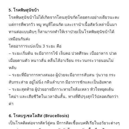
5. โรคพิษสุนัขบ้า
โรคพิษสุนัขบ้าไม่ได้เกิดจากโดนสุนัขกัดโดยตรงอย่างเดียวนะคะ
แต่การที่พวกวัว หมู หนูที่โดนกัด และเรานำเนื้อสัตว์เหล่านั้นมา
ทานต่อแบบดิบๆ ก็สามารถทำให้เราป่วยเป็นโรคพิษสุนัขบ้าได้
เหมือนกันค่ะ
โดยอาการแบ่งเป็น 3 ระยะ คือ
– ระยะเริ่มต้น จะมีอาการไข้ เจ็บคอ ปวดศีรษะ เบื่ออาหาร ปวด
เมื่อยตามตัว หนาวสั่น คลื่นไส้อาเจียน กระวนกระวายนอนไม่
หลับ
– ระยะที่มีอาการทางสมอง ผู้ป่วยจะมีอาการสับสน วุ่นวาย กระ
สับกระส่าย อยู่ไม่นิ่ง กลืนลำบาก มีอาการชักและเป็นอัมพาต
– ระยะสุดท้าย ผู้ป่วยอาจมีภาวะหายใจล้มเหลว หัวใจหยุดเต้น
โคม่า และเสียชีวิตในเวลาอันสั้น.. ทางที่ดีปรุงสุกไว้ปลอดภัยกว่า
ค่า
6. โรคบรูเซลโลสิส (Brucellosis)
เป็นโรคติดต่อจากสัตว์สู่คน มีการติดเชื้อแบคทีเรียในอวัยวะต่างๆ