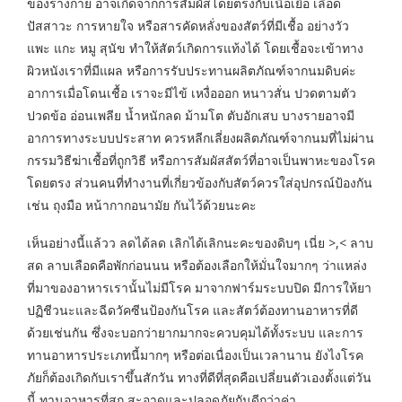
ของร่างกาย อาจเกิดจากการสัมผัสโดยตรงกับเนื้อเยื่อ เลือด
ปัสสาวะ การหายใจ หรือสารคัดหลั่งของสัตว์ที่มีเชื้อ อย่างวัว
แพะ แกะ หมู สุนัข ทำให้สัตว์เกิดการแท้งได้ โดยเชื้อจะเข้าทาง
ผิวหนังเราที่มีแผล หรือการรับประทานผลิตภัณฑ์จากนมดิบค่ะ
อาการเมื่อโดนเชื้อ เราจะมีไข้ เหงื่อออก หนาวสั่น ปวดตามตัว
ปวดข้อ อ่อนเพลีย น้ำหนักลด ม้ามโต ตับอักเสบ บางรายอาจมี
อาการทางระบบประสาท ควรหลีกเลี่ยงผลิตภัณฑ์จากนมที่ไม่ผ่าน
กรรมวิธีฆ่าเชื้อที่ถูกวิธี หรือการสัมผัสสัตว์ที่อาจเป็นพาหะของโรค
โดยตรง ส่วนคนที่ทำงานที่เกี่ยวข้องกับสัตว์ควรใส่อุปกรณ์ป้องกัน
เช่น ถุงมือ หน้ากากอนามัย กันไว้ด้วยนะคะ
เห็นอย่างนี้แล้วว ลดได้ลด เลิกได้เลิกนะคะของดิบๆ เนี่ย >,< ลาบ
สด ลาบเลือดคือพักก่อนนน หรือต้องเลือกให้มั่นใจมากๆ ว่าแหล่ง
ที่มาของอาหารเรานั้นไม่มีโรค มาจากฟาร์มระบบปิด มีการให้ยา
ปฏิชีวนะและฉีดวัคซีนป้องกันโรค และสัตว์ต้องทานอาหารที่ดี
ด้วยเช่นกัน ซึ่งจะบอกว่ายากมากจะควบคุมได้ทั้งระบบ และการ
ทานอาหารประเภทนี้มากๆ หรือต่อเนื่องเป็นเวลานาน ยังไงโรค
ภัยก็ต้องเกิดกับเราขึ้นสักวัน ทางที่ดีที่สุดคือเปลี่ยนตัวเองตั้งแต่วัน
นี้ ทานอาหารที่สุก สะอาดและปลอดภัยกันดีกว่าค่า