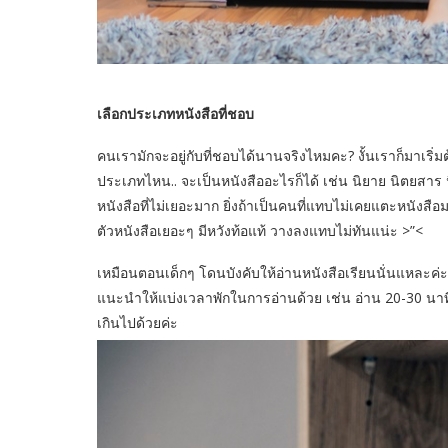
เลือกประเภทหนังสือที่ชอบ
คนเรามักจะอยู่กับที่ชอบได้นานจริงไหมคะ? งั้นเราก็มาเริ่
ประเภทไหน.. จะเป็นหนังสืออะไรก็ได้ เช่น นิยาย นิตยสาร
หนังสือที่ไม่เยอะมาก ยิ่งถ้าเป็นคนที่แทบไม่เคยแตะหนังสือ
ตัวหนังสือเยอะๆ มีหวังท้อแท้ วางลงแทบไม่ทันแน่ะ >”<
เหมือนตอนเด็กๆ โดนบังคับให้อ่านหนังสือเรียนนั่นแหละค่ะ แค่
แนะนำให้แบ่งเวลาพักในการอ่านด้วย เช่น อ่าน 20-30 นาที พ
เกินไปด้วยค่ะ