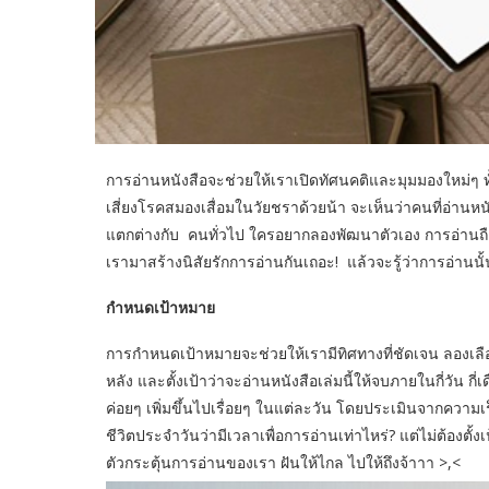
การอ่านหนังสือจะช่วยให้เราเปิดทัศนคติและมุมมองใหม่ๆ 
เสี่ยงโรคสมองเสื่อมในวัยชราด้วยน้า จะเห็นว่าคนที่อ่า
แตกต่างกับ คนทั่วไป ใครอยากลองพัฒนาตัวเอง การอ่านถือเป็น
เรามาสร้างนิสัยรักการอ่านกันเถอะ! แล้วจะรู้ว่าการอ่า
กำหนดเป้าหมาย
การกำหนดเป้าหมายจะช่วยให้เรามีทิศทางที่ชัดเจน ลองเลือ
หลัง และตั้งเป้าว่าจะอ่านหนังสือเล่มนี้ให้จบภายในกี่วัน 
ค่อยๆ เพิ่มขึ้นไปเรื่อยๆ ในแต่ละวัน โดยประเมินจากควา
ชีวิตประจำวันว่ามีเวลาเพื่อการอ่านเท่าไหร่? แต่ไม่ต้องตั
ตัวกระตุ้นการอ่านของเรา ฝันให้ไกล ไปให้ถึงจ้าาา >,<